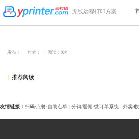
无线远程打印方案
发布：
|
作者：
|
阅读：0次
|
推荐阅读
友情链接：
扫码/点餐·自助点单
|
分销/返佣·微订单系统
|
外卖/